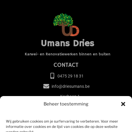
Umans Dries
Karwei- en Renovatiewerken binnen en buiten
CONTACT
0475 29 18 31
info@driesumans.be
Koebaan 1,
3140 Keerbergen
Beheer toestemming
BE0748 610 960
Wij gebruiken cookies om je surfervaring te verbeteren. Voor meer
SITEMAP
informatie over cookies en de lijst van cookies die op deze website
worden gebruikt